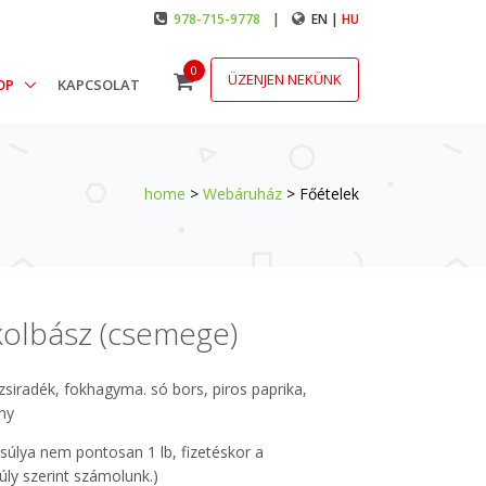
978-715-9778
|
EN |
HU
0
ÜZENJEN NEKÜNK
OP
KAPCSOLAT
home
>
Webáruház
> Főételek
 kolbász (csemege)
zsiradék, fokhagyma. só bors, piros paprika,
ny
 súlya nem pontosan 1 lb, fizetéskor a
úly szerint számolunk.)