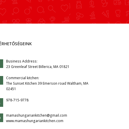
ÉRHETŐSÉGEINK
Business Address:
23 Greenleaf Street Billerica, MA 01821
Commercial kitchen:
The Sunset Kitchen 39 Emerson road Waltham, MA
02451
978-715-9778
mamashungariankitchen@gmail.com
www.mamashungariankitchen.com