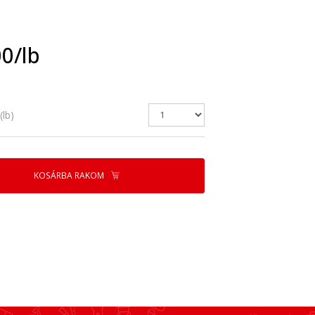
0/lb
lb)
KOSÁRBA RAKOM