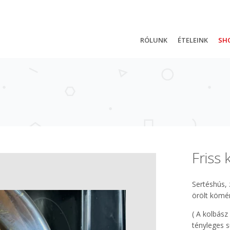
RÓLUNK
ÉTELEINK
SH
Friss
Sertéshús, 
örölt kömé
( A kolbász
tényleges s