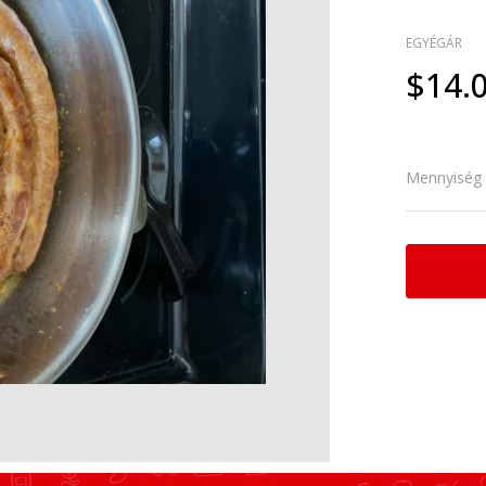
EGYÉGÁR
$14.0
Mennyiség (